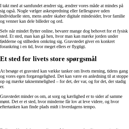
I takt med at samfundet ændrer sig, ændrer vores måde at mindes på
sig også. Nogle vælger askespredning eller fællesgrave uden
individuelle sten, mens andre skaber digitale mindesider, hvor familie
og venner kan dele billeder og ord.
Selv når mindet flytter online, bevarer mange dog behovet for et fysisk
sted. Et sted, man kan gå hen, hvor man kan mærke jorden under
fødderne og stilheden omkring sig. Gravstedet giver en konkret
forankring i en tid, hvor meget ellers er flygtigt.
Et sted for livets store spørgsmål
At besøge et gravsted kan vække tanker om livets mening, tidens gang
og vores egen forgængelighed. Det kan være en anledning til at stoppe
op og mærke taknemmelighed – for det, der var, og for det, der stadig
er.
Gravstedet minder os om, at sorg og kærlighed er to sider af samme
mønt. Det er et sted, hvor minderne får lov at leve videre, og hvor
eftertanken kan finde plads midt i hverdagens tempo.