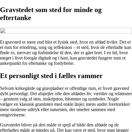
Gravstedet som sted for minde og
eftertanke
Et gravsted er mere end blot et fysisk sted, hvor en afdød hviler. Det er
et rum for erindring, sorg og refleksion – et sted, hvor de efterladte kan
finde ro, nærvær og forbindelse til den, der er gået bort. I en tid, hvor
meget i livet foregår digitalt og i hast, kan gravstedet fungere som et
ankerpunkt for eftertanke og fordybelse.
Et personligt sted i fælles rammer
Selvom kirkegårde og gravpladser er offentlige rum, er hvert gravsted
dybt personligt. Det afspejler ofte den afdødes liv, værdier og relationer
– gennem valg af sten, inskription, blomster og symboler. Nogle
vælger en klassisk granitsten med enkle linjer, mens andre foretrækker
mere moderne udtryk eller natursten, der smelter sammen med
omgivelserne.
Gravstedet bliver på den måde et spejl af både den afdøde og de
efterladtes måde at mindes på. Det kan være et sted, hvor man lægger