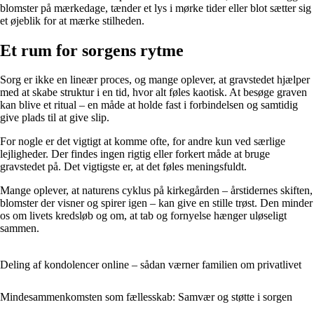
blomster på mærkedage, tænder et lys i mørke tider eller blot sætter sig
et øjeblik for at mærke stilheden.
Et rum for sorgens rytme
Sorg er ikke en lineær proces, og mange oplever, at gravstedet hjælper
med at skabe struktur i en tid, hvor alt føles kaotisk. At besøge graven
kan blive et ritual – en måde at holde fast i forbindelsen og samtidig
give plads til at give slip.
For nogle er det vigtigt at komme ofte, for andre kun ved særlige
lejligheder. Der findes ingen rigtig eller forkert måde at bruge
gravstedet på. Det vigtigste er, at det føles meningsfuldt.
Mange oplever, at naturens cyklus på kirkegården – årstidernes skiften,
blomster der visner og spirer igen – kan give en stille trøst. Den minder
os om livets kredsløb og om, at tab og fornyelse hænger uløseligt
sammen.
Deling af kondolencer online – sådan værner familien om privatlivet
Mindesammenkomsten som fællesskab: Samvær og støtte i sorgen