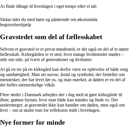
At finde tilbage til hverdagen i eget tempo efter et tab
Sådan taler du med børn og pårørende om økonomisk
begravelseshjælp
Gravstedet som del af fællesskabet
Selvom et gravsted er et privat mindested, er det også en del af et større
fællesskab. Kirkegården er et sted, hvor mange livshistorier mødes –
side om side, på tværs af generationer og livsbaner.
At gå en tur på en kirkegård kan derfor være en oplevelse af både sorg
og samhørighed. Man ser navne, årstal og symboler, der fortæller om
mennesker, der har levet før os, og man mærker, at døden er en del af
det fælles menneskelige vilkår.
Flere steder i Danmark arbejdes der i dag med at gøre kirkegårde til
åbne, grønne byrum, hvor man både kan mindes og finde ro. Det
understreger, at gravstedet ikke kun handler om døden, men også om
livet – om at skabe rum for refleksion midt i hverdagen.
Nye former for minde