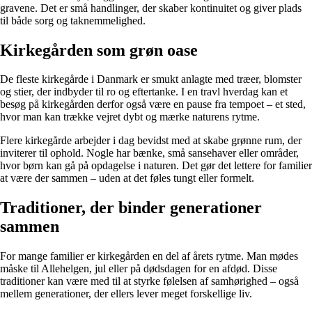
gravene. Det er små handlinger, der skaber kontinuitet og giver plads
til både sorg og taknemmelighed.
Kirkegården som grøn oase
De fleste kirkegårde i Danmark er smukt anlagte med træer, blomster
og stier, der indbyder til ro og eftertanke. I en travl hverdag kan et
besøg på kirkegården derfor også være en pause fra tempoet – et sted,
hvor man kan trække vejret dybt og mærke naturens rytme.
Flere kirkegårde arbejder i dag bevidst med at skabe grønne rum, der
inviterer til ophold. Nogle har bænke, små sansehaver eller områder,
hvor børn kan gå på opdagelse i naturen. Det gør det lettere for familier
at være der sammen – uden at det føles tungt eller formelt.
Traditioner, der binder generationer
sammen
For mange familier er kirkegården en del af årets rytme. Man mødes
måske til Allehelgen, jul eller på dødsdagen for en afdød. Disse
traditioner kan være med til at styrke følelsen af samhørighed – også
mellem generationer, der ellers lever meget forskellige liv.