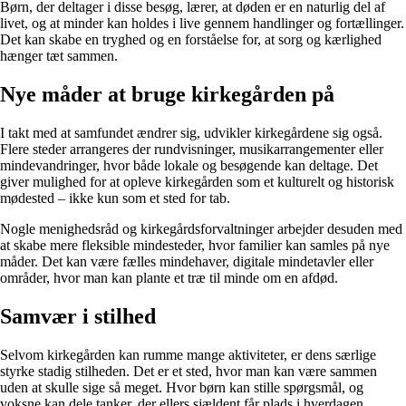
Børn, der deltager i disse besøg, lærer, at døden er en naturlig del af
livet, og at minder kan holdes i live gennem handlinger og fortællinger.
Det kan skabe en tryghed og en forståelse for, at sorg og kærlighed
hænger tæt sammen.
Nye måder at bruge kirkegården på
I takt med at samfundet ændrer sig, udvikler kirkegårdene sig også.
Flere steder arrangeres der rundvisninger, musikarrangementer eller
mindevandringer, hvor både lokale og besøgende kan deltage. Det
giver mulighed for at opleve kirkegården som et kulturelt og historisk
mødested – ikke kun som et sted for tab.
Nogle menighedsråd og kirkegårdsforvaltninger arbejder desuden med
at skabe mere fleksible mindesteder, hvor familier kan samles på nye
måder. Det kan være fælles mindehaver, digitale mindetavler eller
områder, hvor man kan plante et træ til minde om en afdød.
Samvær i stilhed
Selvom kirkegården kan rumme mange aktiviteter, er dens særlige
styrke stadig stilheden. Det er et sted, hvor man kan være sammen
uden at skulle sige så meget. Hvor børn kan stille spørgsmål, og
voksne kan dele tanker, der ellers sjældent får plads i hverdagen.