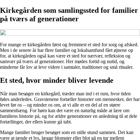
Kirkegården som samlingssted for familier
på tværs af generationer
For mange er kirkegården først og fremmest et sted for sorg og afsked.
Men i de senere år har flere familier og lokalsamfund fået øjnene op
for, at kirkegården også kan være et sted for nærvær, refleksion og
samvær på tværs af generationer. Her mødes fortid og nutid, og
minderne får lov at leve videre i samtaler, traditioner og små ritualer.
Et sted, hvor minder bliver levende
Når man besøger en kirkegård, træder man ind i et rum, hvor tiden
føles anderledes. Gravstenene fortæller historier om mennesker, der har
levet før os – og minder os om, at vi alle er en del af en større
sammenhæng. For børn kan det være en naturlig måde at lære om
familiens historie på, og for ældre generationer en anledning til at dele
fortællinger, der ellers kunne gå tabt.
Mange familier bruger besøget som en stille stund sammen. Det kan
være at tænde et lys, lægge blomster eller blot gå en tur mellem